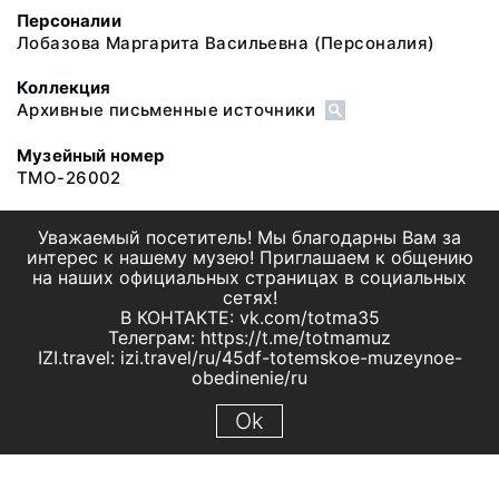
Персоналии
Лобазова Маргарита Васильевна
(Персоналия)
Коллекция
Архивные письменные источники
Музейный номер
ТМО-26002
Уважаемый посетитель! Мы благодарны Вам за
интерес к нашему музею! Приглашаем к общению
на наших официальных страницах в социальных
сетях!
В КОНТАКТЕ: vk.com/totma35
Телеграм: https://t.me/totmamuz
IZI.travel: izi.travel/ru/45df-totemskoe-muzeynoe-
obedinenie/ru
Ok
© 2019 МБУК "Тотемское музейное объединение"