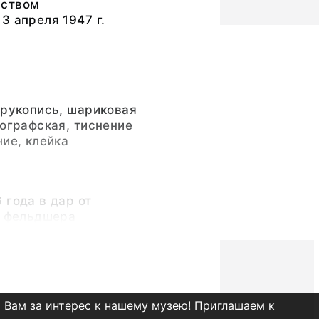
рством
3 апреля 1947 г.
 рукопись, шариковая
пографская, тиснение
ние, клейка
 года в дар от
- фельдшера
андра Васильевна
 Вам за интерес к нашему музею! Приглашаем к
нные источники