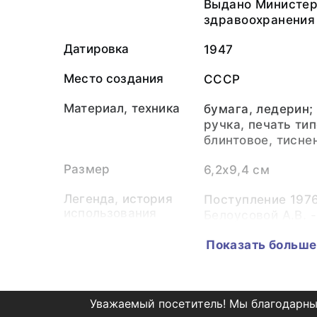
Выдано Министе
здравоохранения 
Датировка
1947
Место создания
СССР
Материал, техника
бумага, ледерин;
ручка, печать ти
блинтовое, тисне
Размер
6,2х9,4 см
Легенда, история
Поступление 1976
использования
Белоусовой А.В. 
райбольницы
Показать больше
Персоналии
Белоусова Алекс
(Награжденный)
Уважаемый посетитель! Мы благодарны
Коллекция
Архивные письме