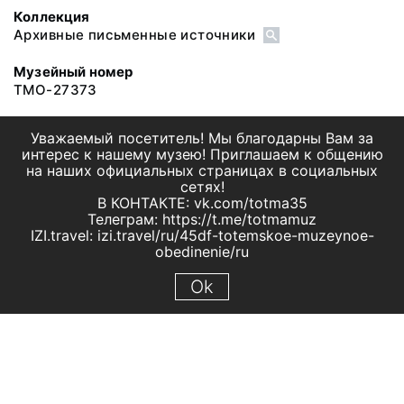
Коллекция
Архивные письменные источники
Музейный номер
ТМО-27373
Уважаемый посетитель! Мы благодарны Вам за
интерес к нашему музею! Приглашаем к общению
на наших официальных страницах в социальных
сетях!
В КОНТАКТЕ: vk.com/totma35
Телеграм: https://t.me/totmamuz
IZI.travel: izi.travel/ru/45df-totemskoe-muzeynoe-
obedinenie/ru
Ok
© 2019 МБУК "Тотемское музейное объединение"
Все права защищены.
Условия использования материалов сайта
Отправить сообщение