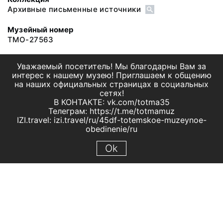
Архивные письменные источники
Музейный номер
ТМО-27563
Уважаемый посетитель! Мы благодарны Вам за
интерес к нашему музею! Приглашаем к общению
на наших официальных страницах в социальных
сетях!
В КОНТАКТЕ: vk.com/totma35
Телеграм: https://t.me/totmamuz
IZI.travel: izi.travel/ru/45df-totemskoe-muzeynoe-
obedinenie/ru
Ok
© 2019 МБУК "Тотемское музейное объединение"
Все права защищены.
Условия использования материалов сайта
Отправить сообщение
Сообщение об ошибке