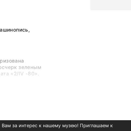
машинопись,
ризована
осчерк зеленым
ата «2/IV -80».
 года в дар от
 что рассказ
авили на открытие
м полосным рисунком,
у главного редактора
 Вам за интерес к нашему музею! Приглашаем к
думать над другим