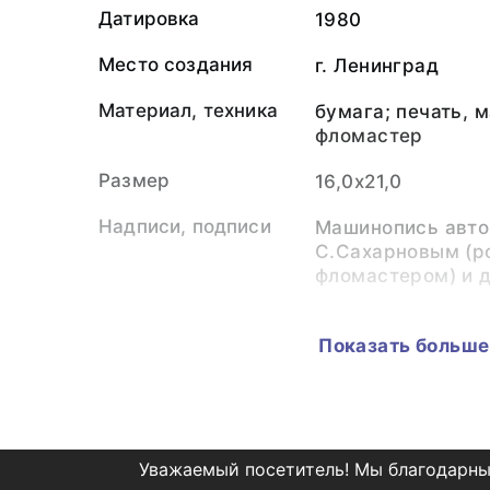
Датировка
1980
Место создания
г. Ленинград
Материал, техника
бумага; печать, 
фломастер
Размер
16,0х21,0
Надписи, подписи
Машинопись авто
С.Сахарновым (р
фломастером) и д
Легенда, история
Поступление 1983
использования
С.П.Багрова.
Показать больше
Содержание
Сообщение о том,
С.П.Багрова пост
номера с больши
содержит просьб
Уважаемый посетитель! Мы благодарны
к С.П.Багрову по