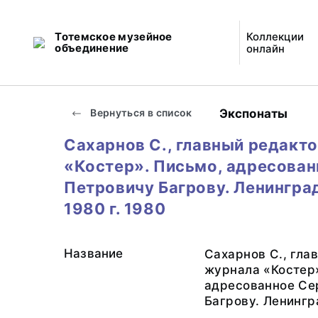
Тотемское музейное
Коллекции
объединение
онлайн
Экспонаты
Вернуться в список
Сахарнов С., главный редакт
«Костер». Письмо, адресова
Петровичу Багрову. Ленинград
1980 г. 1980
Название
Сахарнов С., гла
журнала «Костер
адресованное Се
Багрову. Ленингра