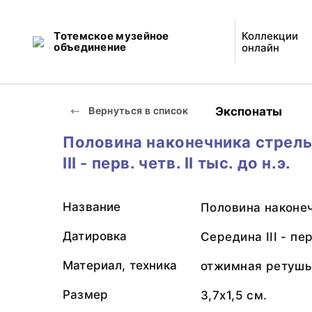
Тотемское музейное
Коллекции
объединение
онлайн
Экспонаты
Вернуться в список
Половина наконечника стрел
III - перв. четв. II тыс. до н.э.
Название
Половина наконе
Датировка
Середина III - перв
Материал, техника
отжимная ретуш
Размер
3,7х1,5 см.