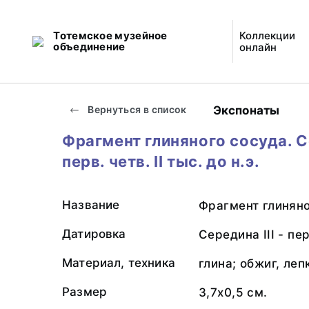
Тотемское музейное
Коллекции
объединение
онлайн
Экспонаты
Вернуться в список
Фрагмент глиняного сосуда. Се
перв. четв. II тыс. до н.э.
Название
Фрагмент глиняно
Датировка
Середина III - перв
Материал, техника
глина; обжиг, леп
Размер
3,7х0,5 см.