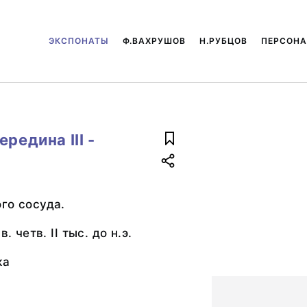
ЭКСПОНАТЫ
Ф.ВАХРУШОВ
Н.РУБЦОВ
ПЕРСОН
редина III -
го сосуда.
. четв. II тыс. до н.э.
ка