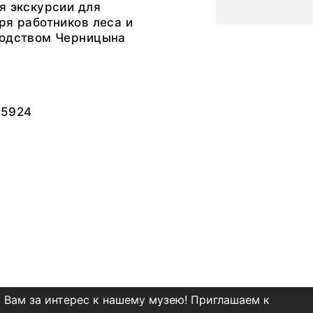
я экскурсии для
ря работников леса и
водством Черницына
-5924
 Вам за интерес к нашему музею! Приглашаем к