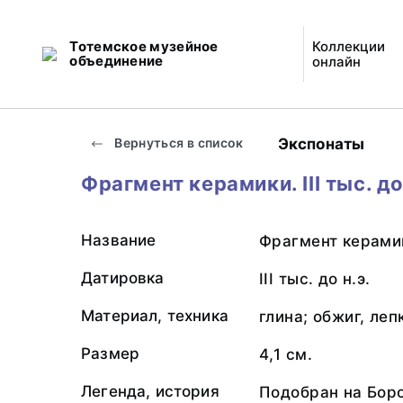
Тотемское музейное
Коллекции
объединение
онлайн
Экспонаты
Вернуться в список
Фрагмент керамики. III тыс. до
Название
Фрагмент керами
Датировка
III тыс. до н.э.
Материал, техника
глина; обжиг, леп
Размер
4,1 см.
Легенда, история
Подобран на Боро