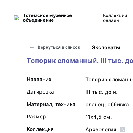
Тотемское музейное
Коллекции
объединение
онлайн
Экспонаты
Вернуться в список
Топорик сломанный. III тыс. до
Название
Топорик сломанн
Датировка
III тыс. до н.
Материал, техника
сланец; оббивка
Размер
11х4,5 см.
Коллекция
Археология