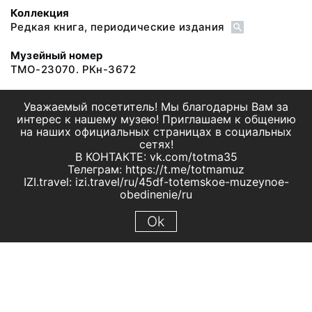
Коллекция
Редкая книга, периодические издания
Музейный номер
ТМО-23070. РКн-3672
Уважаемый посетитель! Мы благодарны Вам за
интерес к нашему музею! Приглашаем к общению
на наших официальных страницах в социальных
сетях!
В КОНТАКТЕ: vk.com/totma35
Телеграм: https://t.me/totmamuz
IZI.travel: izi.travel/ru/45df-totemskoe-muzeynoe-
obedinenie/ru
Ok
© 2019 МБУК "Тотемское музейное объединение"
Все права защищены.
Условия использования материалов сайта
Отправить сообщение