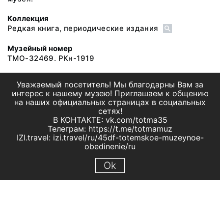
Коллекция
Редкая книга, периодические издания
Музейный номер
ТМО-32469. РКн-1919
Уважаемый посетитель! Мы благодарны Вам за
интерес к нашему музею! Приглашаем к общению
на наших официальных страницах в социальных
сетях!
В КОНТАКТЕ: vk.com/totma35
Телеграм: https://t.me/totmamuz
IZI.travel: izi.travel/ru/45df-totemskoe-muzeynoe-
obedinenie/ru
Ok
© 2019 МБУК "Тотемское музейное объединение"
Все права защищены.
Условия использования материалов сайта