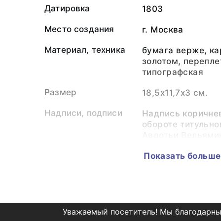
Датировка
1803
Место создания
г. Москва
Материал, техника
бумага верже, ка
золотом, перепле
типографская
Размер
18,5х11,7х3 см.
Надписи, подписи
Надпись коричне
обороте титульно
Авдотьи Вельямин
Легенда, история
Книга передана в
Показать больше
использования
составе библиоте
В.Т. Попова. В 19
фонд «Редкая кни
Коллекция
Редкая книга, пе
Уважаемый посетитель! Мы благодарны