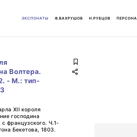
ЭКСПОНАТЫ
Ф.ВАХРУШОВ
Н.РУБЦОВ
ПЕРСОН
ля
на Волтера.
 - М.: тип-
03
арла XII короля
ние господина
 с французского. Ч.1-
атона Бекетова, 1803.