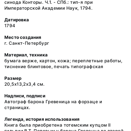
синода Конторы. Ч.1. - СПб.: тип-я при
Императорской Академии Наук, 1794.
Датировка
1794
Место создания
г. Санкт-Петербург
Материал, техника
бумага верже, картон, кожа; переплетные работы,
тиснение блинтовое, печать типографская
Размер
20,5х13,2х3,4 см.
Надписи, подписи
Автограф барона Гревеница на форзаце и
страницах.
Легенда, история использования
Книга была приобретена тотемским купцом II
гильдии В.Т. Поповым у барона Гревенца во второй