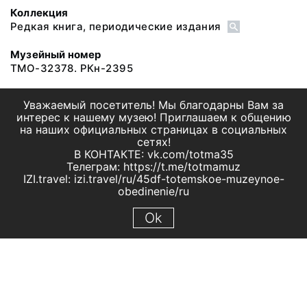
Коллекция
Редкая книга, периодические издания
Музейный номер
ТМО-32378. РКн-2395
Уважаемый посетитель! Мы благодарны Вам за
интерес к нашему музею! Приглашаем к общению
на наших официальных страницах в социальных
сетях!
В КОНТАКТЕ: vk.com/totma35
Телеграм: https://t.me/totmamuz
IZI.travel: izi.travel/ru/45df-totemskoe-muzeynoe-
obedinenie/ru
Ok
© 2019 МБУК "Тотемское музейное объединение"
Все права защищены.
Условия использования материалов сайта
Отправить сообщение