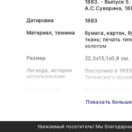
1883. - Выпуск 5.
А.С.Суворина, 18
Датировка
1883
Материал, техника
бумага, картон, 
ткань; печать ти
золотом
Размер
22,3х15,1х0,8 см.
Легенда, история
Поступило в 1993
использования
Тотемского музея
Содержание
между 382 и 383 
наконечников стр
Показать больше
М.В. Малахова «
доисторического 
Немана».
Уважаемый посетитель! Мы благодарны
Коллекция
Редкая книга, пе