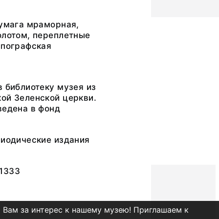
бумага мраморная,
олотом, переплетные
ипографская
в библиотеку музея из
ой Зеленской церкви.
ведена в фонд
риодические издания
1333
 Вам за интерес к нашему музею! Приглашаем к