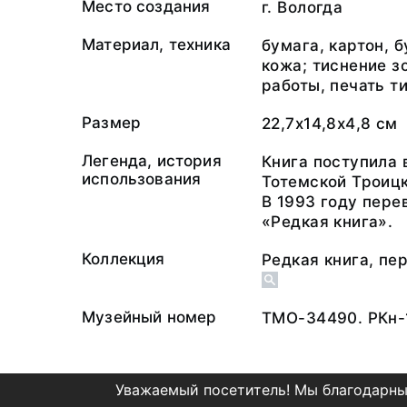
Место создания
г. Вологда
Материал, техника
бумага, картон, 
кожа; тиснение з
работы, печать т
Размер
22,7х14,8х4,8 см
Легенда, история
Книга поступила 
использования
Тотемской Троицк
В 1993 году пере
«Редкая книга».
Коллекция
Редкая книга, пе
Музейный номер
ТМО-34490. РКн-
Уважаемый посетитель! Мы благодарны