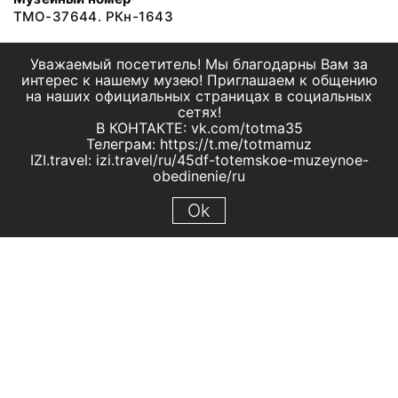
ТМО-37644. РКн-1643
Уважаемый посетитель! Мы благодарны Вам за
интерес к нашему музею! Приглашаем к общению
на наших официальных страницах в социальных
сетях!
В КОНТАКТЕ: vk.com/totma35
Телеграм: https://t.me/totmamuz
IZI.travel: izi.travel/ru/45df-totemskoe-muzeynoe-
obedinenie/ru
Ok
© 2019 МБУК "Тотемское музейное объединение"
Все права защищены.
Условия использования материалов сайта
Отправить сообщение
Сообщение об ошибке
Перейти на сайт музея