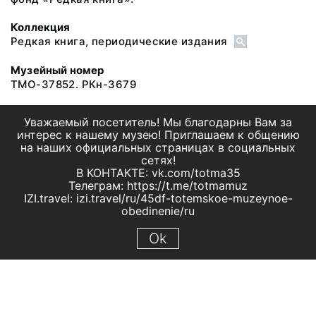
Коллекция
Редкая книга, периодические издания
Музейный номер
ТМО-37852. РКн-3679
Уважаемый посетитель! Мы благодарны Вам за
интерес к нашему музею! Приглашаем к общению
на наших официальных страницах в социальных
сетях!
В КОНТАКТЕ: vk.com/totma35
Телеграм: https://t.me/totmamuz
IZI.travel: izi.travel/ru/45df-totemskoe-muzeynoe-
obedinenie/ru
Ok
© 2019 МБУК "Тотемское музейное объединение"
Все права защищены.
Условия использования материалов сайта