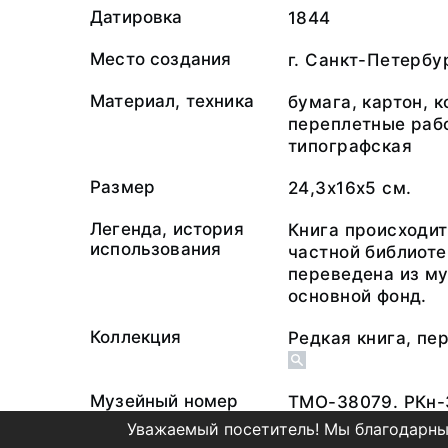
Датировка
1844
Место создания
г. Санкт-Петербу
Материал, техника
бумага, картон, к
переплетные рабо
типографская
Размер
24,3х16х5 см.
Легенда, история
Книга происходит
использования
частной библиоте
переведена из му
основной фонд.
Коллекция
Редкая книга, пе
Музейный номер
ТМО-38079. РКн-
Уважаемый посетитель! Мы благодарны