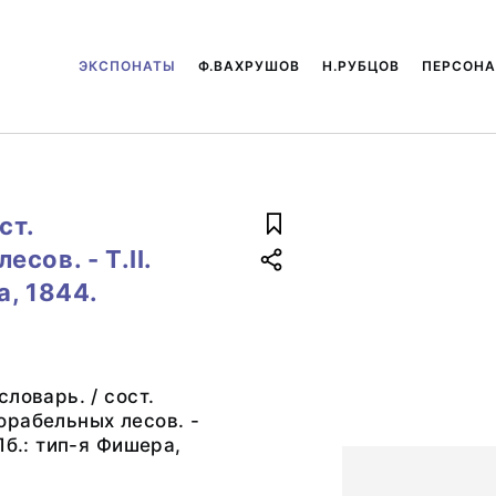
ЭКСПОНАТЫ
Ф.ВАХРУШОВ
Н.РУБЦОВ
ПЕРСОН
ст.
сов. - Т.II.
, 1844.
ловарь. / сост.
орабельных лесов. -
Пб.: тип-я Фишера,