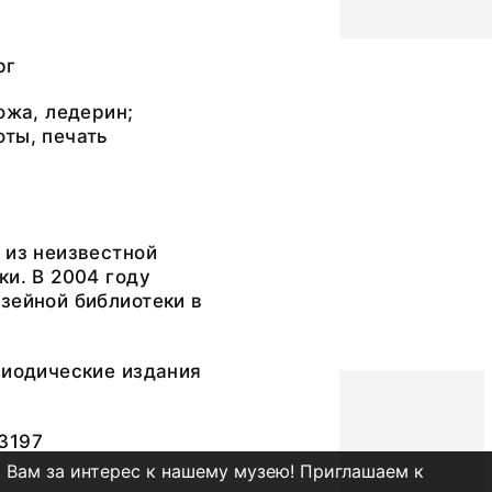
рг
ожа, ледерин;
ты, печать
 из неизвестной
ки. В 2004 году
зейной библиотеки в
риодические издания
3197
 Вам за интерес к нашему музею! Приглашаем к