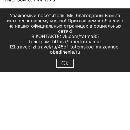
Уважаемый посетитель! Мы благодарны Вам за
интерес к нашему музею! Приглашаем к общению
на наших официальных страницах в социальных
сетях!
В КОНТАКТЕ: vk.com/totma35
Телеграм: https://t.me/totmamuz
IZI.travel: izi.travel/ru/45df-totemskoe-muzeynoe-
obedinenie/ru
Ok
© 2019 МБУК "Тотемское музейное объединение"
Все права защищены.
Условия использования материалов сайта
Отправить сообщение
Сообщение об ошибке
Перейти на сайт музея