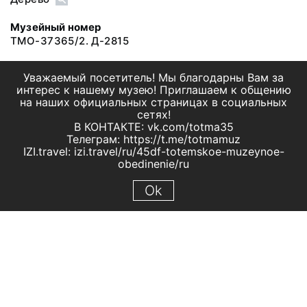
Музейный номер
ТМО-37365/2. Д-2815
Уважаемый посетитель! Мы благодарны Вам за
интерес к нашему музею! Приглашаем к общению
на наших официальных страницах в социальных
сетях!
В КОНТАКТЕ: vk.com/totma35
Телеграм: https://t.me/totmamuz
IZI.travel: izi.travel/ru/45df-totemskoe-muzeynoe-
obedinenie/ru
Ok
© 2019 МБУК "Тотемское музейное объединение"
Все права защищены.
Условия использования материалов сайта
Отправить сообщение
Сообщение об ошибке
Перейти на сайт музея