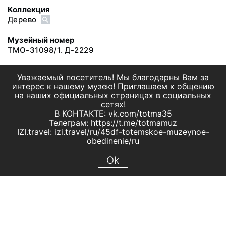
Коллекция
Дерево
Музейный номер
ТМО-31098/1. Д-2229
Уважаемый посетитель! Мы благодарны Вам за
интерес к нашему музею! Приглашаем к общению
на наших официальных страницах в социальных
сетях!
В КОНТАКТЕ: vk.com/totma35
Телеграм: https://t.me/totmamuz
IZI.travel: izi.travel/ru/45df-totemskoe-muzeynoe-
obedinenie/ru
Ok
© 2019 МБУК "Тотемское музейное объединение"
Все права защищены.
Условия использования материалов сайта
Отправить сообщение