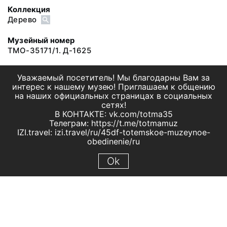
Коллекция
Дерево
Музейный номер
ТМО-35171/1. Д-1625
Уважаемый посетитель! Мы благодарны Вам за
интерес к нашему музею! Приглашаем к общению
на наших официальных страницах в социальных
сетях!
В КОНТАКТЕ: vk.com/totma35
Телеграм: https://t.me/totmamuz
IZI.travel: izi.travel/ru/45df-totemskoe-muzeynoe-
obedinenie/ru
Ok
© 2019 МБУК "Тотемское музейное объединение"
Все права защищены.
Условия использования материалов сайта
Отправить сообщение