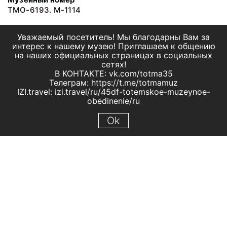
ТМО-6193. М-1114
Уважаемый посетитель! Мы благодарны Вам за
интерес к нашему музею! Приглашаем к общению
на наших официальных страницах в социальных
сетях!
В КОНТАКТЕ: vk.com/totma35
Телеграм: https://t.me/totmamuz
IZI.travel: izi.travel/ru/45df-totemskoe-muzeynoe-
obedinenie/ru
Ok
© 2019 МБУК "Тотемское музейное объединение"
Все права защищены.
Условия использования материалов сайта
Отправить сообщение
Сообщение об ошибке
Перейти на сайт музея