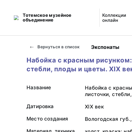
Тотемское музейное
Коллекции
объединение
онлайн
Экспонаты
Вернуться в список
Набойка с красным рисунком:
стебли, плоды и цветы. XIX ве
Название
Набойка с красн
листочки, стебли
Датировка
XIX век
Место создания
Вологодская губ.
Материал, техника
холст, краска; на