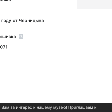
 году от Черницына
Вышивка
071
 Вам за интерес к нашему музею! Приглашаем к