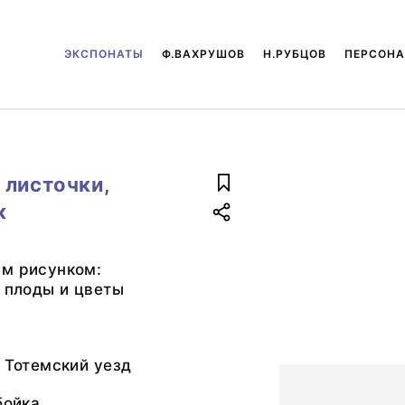
ЭКСПОНАТЫ
Ф.ВАХРУШОВ
Н.РУБЦОВ
ПЕРСОН
 листочки,
к
ым рисунком:
, плоды и цветы
, Тотемский уезд
бойка