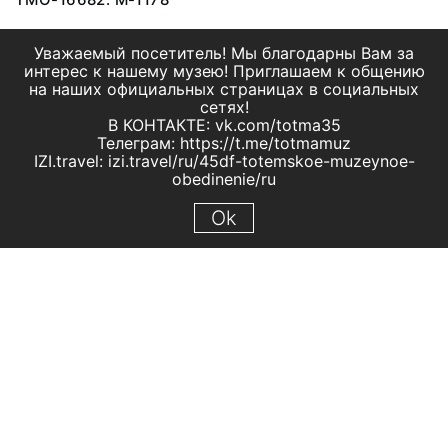
Уважаемый посетитель! Мы благодарны Вам за
интерес к нашему музею! Приглашаем к общению
на наших официальных страницах в социальных
сетях!
В КОНТАКТЕ: vk.com/totma35
Телеграм: https://t.me/totmamuz
IZI.travel: izi.travel/ru/45df-totemskoe-muzeynoe-
obedinenie/ru
Ok
© 2019 МБУК "Тотемское музейное объединение"
Все права защищены.
Условия использования материалов сайта
Отправить сообщение
Сообщение об ошибке
Перейти на сайт музея