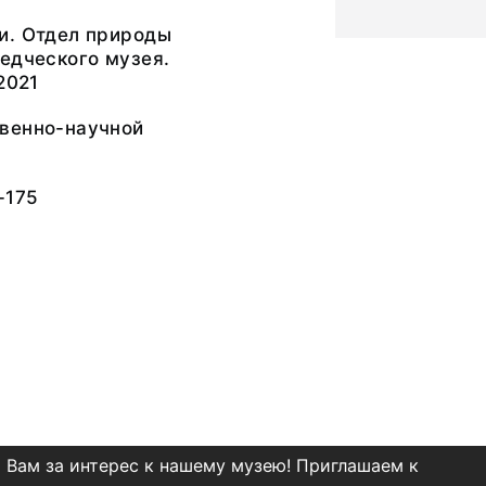
и. Отдел природы
едческого музея.
2021
венно-научной
-175
 Вам за интерес к нашему музею! Приглашаем к