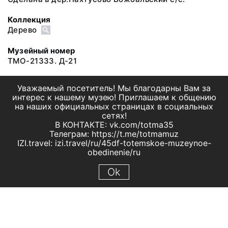
Коллекция
Дерево
Музейный номер
ТМО-21333. Д-21
Уважаемый посетитель! Мы благодарны Вам за
интерес к нашему музею! Приглашаем к общению
на наших официальных страницах в социальных
сетях!
В КОНТАКТЕ: vk.com/totma35
Телеграм: https://t.me/totmamuz
IZI.travel: izi.travel/ru/45df-totemskoe-muzeynoe-
obedinenie/ru
Ok
© 2019 МБУК "Тотемское музейное объединение"
Все права защищены.
Условия использования материалов сайта