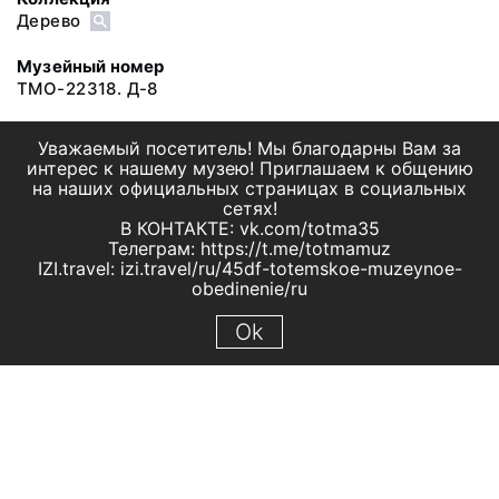
Дерево
Музейный номер
ТМО-22318. Д-8
Уважаемый посетитель! Мы благодарны Вам за
интерес к нашему музею! Приглашаем к общению
на наших официальных страницах в социальных
сетях!
В КОНТАКТЕ: vk.com/totma35
Телеграм: https://t.me/totmamuz
IZI.travel: izi.travel/ru/45df-totemskoe-muzeynoe-
obedinenie/ru
Ok
© 2019 МБУК "Тотемское музейное объединение"
Все права защищены.
Условия использования материалов сайта
Отправить сообщение
Сообщение об ошибке