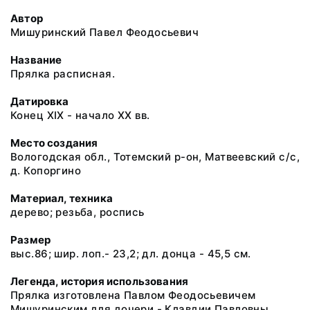
Автор
Мишуринский Павел Феодосьевич
Название
Прялка расписная.
Датировка
Конец XIX - начало XX вв.
Место создания
Вологодская обл., Тотемский р-он, Матвеевский с/с,
д. Копоргино
Материал, техника
дерево; резьба, роспись
Размер
выс.86; шир. лоп.- 23,2; дл. донца - 45,5 см.
Легенда, история использования
Прялка изготовлена Павлом Феодосьевичем
Мишуринским для дочери - Клавдии Павловны