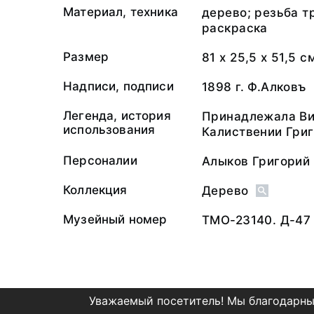
Материал, техника
дерево; резьба т
раскраска
Размер
81 х 25,5 х 51,5 с
Надписи, подписи
1898 г. Ф.Алковъ
Легенда, история
Принадлежала Ви
использования
Калиствении Григ
Персоналии
Алыков Григорий
Коллекция
Дерево
Музейный номер
ТМО-23140. Д-47
Уважаемый посетитель! Мы благодарны