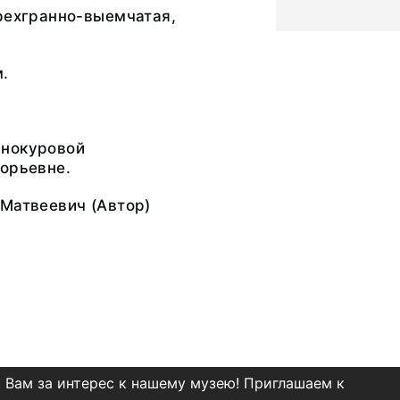
рехгранно-выемчатая,
м.
нокуровой
орьевне.
 Матвеевич
(Автор)
 Вам за интерес к нашему музею! Приглашаем к