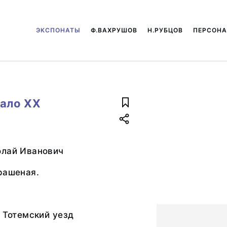
ЭКСПОНАТЫ
Ф.ВАХРУШОВ
Н.РУБЦОВ
ПЕРСОН
чало XX
олай Иванович
рашеная.
, Тотемский уезд