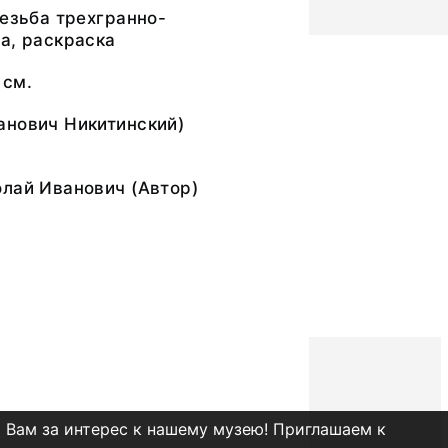
резьба трехгранно-
а, раскраска
 см.
анович Никитинский)
олай Иванович
(Автор)
 Вам за интерес к нашему музею! Приглашаем к