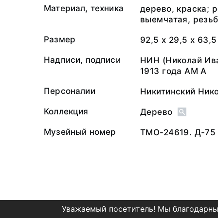
Материал, техника
дерево, краска; 
выемчатая, резьб
Размер
92,5 х 29,5 х 63,5
Надписи, подписи
НИН (Николай Ив
1913 года АМ А
Персоналии
Никитинский Ник
Коллекция
Дерево
Музейный номер
ТМО-24619. Д-75
Уважаемый посетитель! Мы благодарны