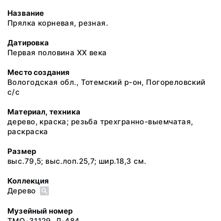
Название
Прялка корневая, резная.
Датировка
Первая половина ХХ века
Место создания
Вологодская обл., Тотемский р-он, Погореловский
с/с
Материал, техника
дерево, краска; резьба трехгранно-выемчатая,
раскраска
Размер
выс.79,5; выс.лоп.25,7; шир.18,3 см.
Коллекция
Дерево
Музейный номер
ТМО-31129. Д-484