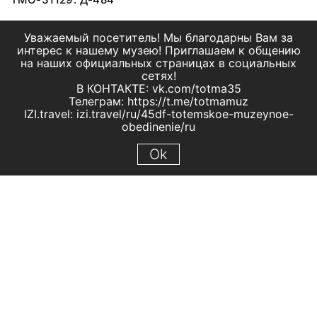
Уважаемый посетитель! Мы благодарны Вам за
интерес к нашему музею! Приглашаем к общению
на наших официальных страницах в социальных
сетях!
В КОНТАКТЕ: vk.com/totma35
Телеграм: https://t.me/totmamuz
IZI.travel: izi.travel/ru/45df-totemskoe-muzeynoe-
obedinenie/ru
Ok
© 2019 МБУК "Тотемское музейное объединение"
Все права защищены.
Условия использования материалов сайта
Отправить сообщение
Сообщение об ошибке
Перейти на сайт музея