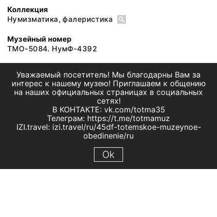
Коллекция
Нумизматика, фалеристика
Музейный номер
ТМО-5084. НумФ-4392
Уважаемый посетитель! Мы благодарны Вам за
интерес к нашему музею! Приглашаем к общению
на наших официальных страницах в социальных
сетях!
В КОНТАКТЕ: vk.com/totma35
Телеграм: https://t.me/totmamuz
IZI.travel: izi.travel/ru/45df-totemskoe-muzeynoe-
obedinenie/ru
Ok
© 2019 МБУК "Тотемское музейное объединение"
Все права защищены.
Условия использования материалов сайта
Отправить сообщение