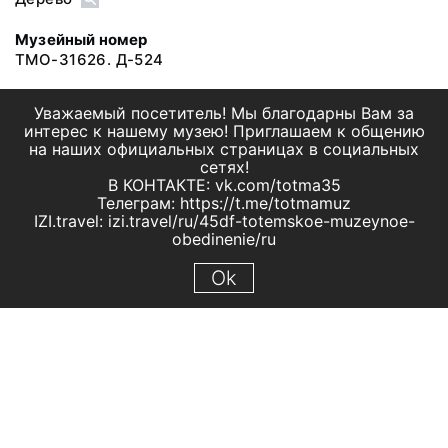
Музейный номер
ТМО-31626. Д-524
Уважаемый посетитель! Мы благодарны Вам за
интерес к нашему музею! Приглашаем к общению
на наших официальных страницах в социальных
сетях!
В КОНТАКТЕ: vk.com/totma35
Телеграм: https://t.me/totmamuz
IZI.travel: izi.travel/ru/45df-totemskoe-muzeynoe-
obedinenie/ru
Ok
© 2019 МБУК "Тотемское музейное объединение"
Все права защищены.
Условия использования материалов сайта
Отправить сообщение
Сообщение об ошибке
Перейти на сайт музея