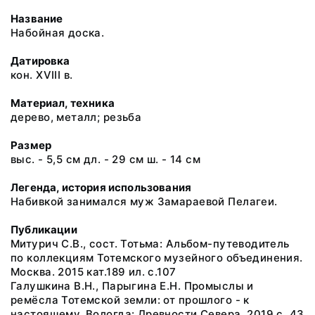
Название
Набойная доска.
Датировка
кон. XVIII в.
Материал, техника
дерево, металл; резьба
Размер
выс. - 5,5 см дл. - 29 см ш. - 14 см
Легенда, история использования
Набивкой занимался муж Замараевой Пелагеи.
Публикации
Митурич С.В., сост. Тотьма: Альбом-путеводитель
по коллекциям Тотемского музейного объединения.
Москва. 2015 кат.189 ил. с.107
Галушкина В.Н., Парыгина Е.Н. Промыслы и
ремёсла Тотемской земли: от прошлого - к
настоящему. Вологда: Древности Севера. 2019 с. 43