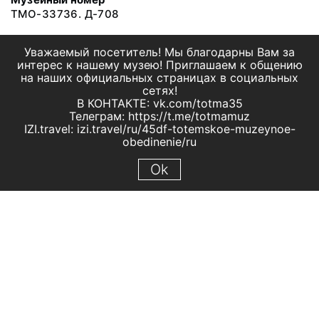
ТМО-33736. Д-708
Уважаемый посетитель! Мы благодарны Вам за
интерес к нашему музею! Приглашаем к общению
на наших официальных страницах в социальных
сетях!
В КОНТАКТЕ: vk.com/totma35
Телеграм: https://t.me/totmamuz
IZI.travel: izi.travel/ru/45df-totemskoe-muzeynoe-
obedinenie/ru
Ok
© 2019 МБУК "Тотемское музейное объединение"
Все права защищены.
Условия использования материалов сайта
Отправить сообщение
Сообщение об ошибке
Перейти на сайт музея