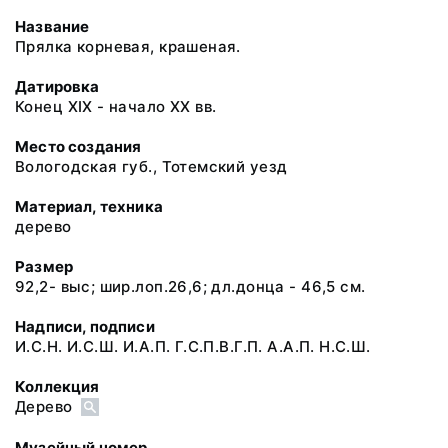
Название
Прялка корневая, крашеная.
Датировка
Конец XIX - начало XX вв.
Место создания
Вологодская губ., Тотемский уезд
Материал, техника
дерево
Размер
92,2- выс; шир.лоп.26,6; дл.донца - 46,5 см.
Надписи, подписи
И.С.Н. И.С.Ш. И.А.П. Г.С.П.В.Г.П. А.А.П. Н.С.Ш.
Коллекция
Дерево
Музейный номер