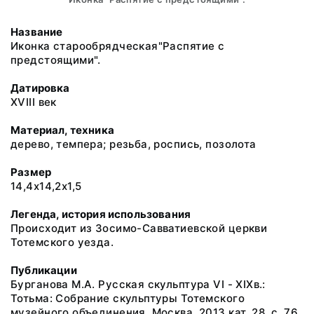
Название
Иконка старообрядческая"Распятие с
предстоящими".
Датировка
XVIII век
Материал, техника
дерево, темпера; резьба, роспись, позолота
Размер
14,4х14,2х1,5
Легенда, история использования
Происходит из Зосимо-Савватиевской церкви
Тотемского уезда.
Публикации
Бурганова М.А. Русская скульптура VI - XIXв.:
Тотьма: Собрание скульптуры Тотемского
музейного объединения. Москва. 2013 кат. 28, с. 76,