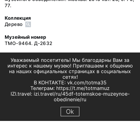
77.
Коллекция
Дерево
Музейный номер
ТМО-9464. Д-2632
Уважаемый посетитель! Мы благодарны Вам за
интерес к нашему музею! Приглашаем к общению
на наших официальных страницах в социальных
сетях!
В КОНТАКТЕ: vk.com/totma35
Телеграм: https://t.me/totmamuz
IZI.travel: izi.travel/ru/45df-totemskoe-muzeynoe-
obedinenie/ru
Ok
© 2019 МБУК "Тотемское музейное объединение"
Все права защищены.
Условия использования материалов сайта