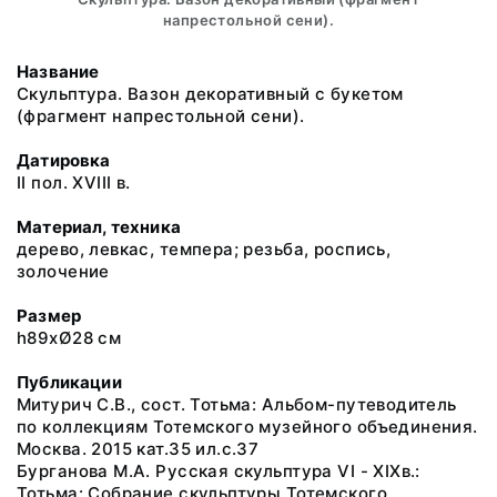
напрестольной сени).
Название
Скульптура. Вазон декоративный с букетом
(фрагмент напрестольной сени).
Датировка
II пол. XVIII в.
Материал, техника
дерево, левкас, темпера; резьба, роспись,
золочение
Размер
h89хØ28 см
Публикации
Митурич С.В., сост. Тотьма: Альбом-путеводитель
по коллекциям Тотемского музейного объединения.
Москва. 2015 кат.35 ил.с.37
Бурганова М.А. Русская скульптура VI - XIXв.:
Тотьма: Собрание скульптуры Тотемского