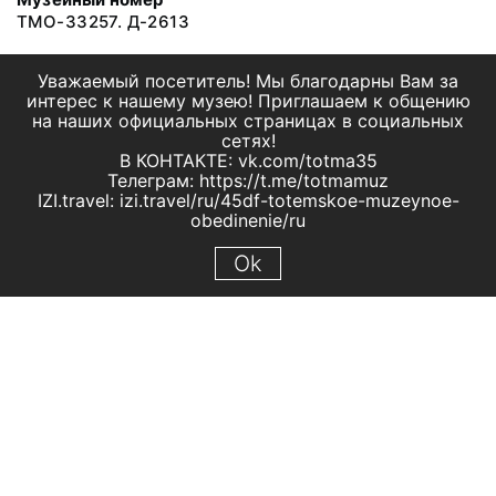
ТМО-33257. Д-2613
Уважаемый посетитель! Мы благодарны Вам за
интерес к нашему музею! Приглашаем к общению
на наших официальных страницах в социальных
сетях!
В КОНТАКТЕ: vk.com/totma35
Телеграм: https://t.me/totmamuz
IZI.travel: izi.travel/ru/45df-totemskoe-muzeynoe-
obedinenie/ru
Ok
© 2019 МБУК "Тотемское музейное объединение"
Все права защищены.
Условия использования материалов сайта
Отправить сообщение
Сообщение об ошибке
Перейти на сайт музея