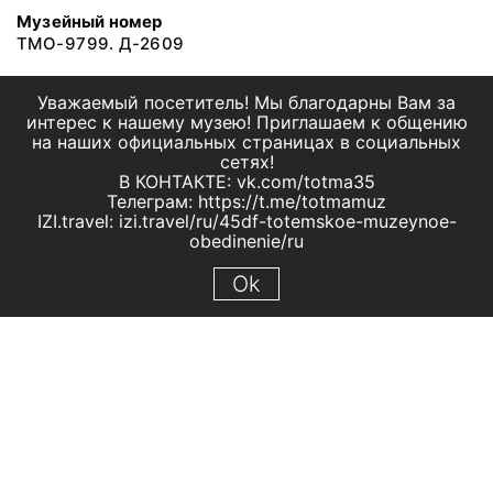
Музейный номер
ТМО-9799. Д-2609
Уважаемый посетитель! Мы благодарны Вам за
интерес к нашему музею! Приглашаем к общению
на наших официальных страницах в социальных
сетях!
В КОНТАКТЕ: vk.com/totma35
Телеграм: https://t.me/totmamuz
IZI.travel: izi.travel/ru/45df-totemskoe-muzeynoe-
obedinenie/ru
Ok
© 2019 МБУК "Тотемское музейное объединение"
Все права защищены.
Условия использования материалов сайта
Отправить сообщение
Сообщение об ошибке
Перейти на сайт музея