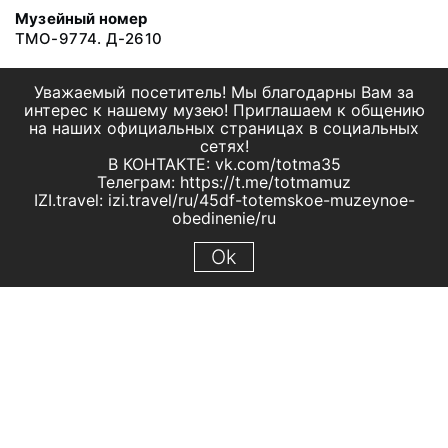
Музейный номер
ТМО-9774. Д-2610
Уважаемый посетитель! Мы благодарны Вам за
интерес к нашему музею! Приглашаем к общению
на наших официальных страницах в социальных
сетях!
В КОНТАКТЕ: vk.com/totma35
Телеграм: https://t.me/totmamuz
IZI.travel: izi.travel/ru/45df-totemskoe-muzeynoe-
obedinenie/ru
Ok
© 2019 МБУК "Тотемское музейное объединение"
Все права защищены.
Условия использования материалов сайта
Отправить сообщение
Сообщение об ошибке
Перейти на сайт музея