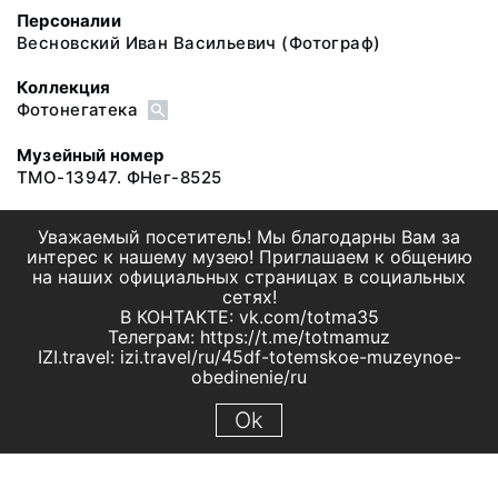
Персоналии
Весновский Иван Васильевич
(Фотограф)
Коллекция
Фотонегатека
Музейный номер
ТМО-13947. ФНег-8525
Уважаемый посетитель! Мы благодарны Вам за
интерес к нашему музею! Приглашаем к общению
на наших официальных страницах в социальных
сетях!
В КОНТАКТЕ: vk.com/totma35
Телеграм: https://t.me/totmamuz
IZI.travel: izi.travel/ru/45df-totemskoe-muzeynoe-
obedinenie/ru
Ok
© 2019 МБУК "Тотемское музейное объединение"