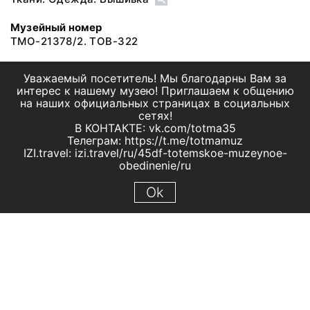
Музейный номер
ТМО-21378/2. ТОВ-322
Уважаемый посетитель! Мы благодарны Вам за
интерес к нашему музею! Приглашаем к общению
на наших официальных страницах в социальных
сетях!
В КОНТАКТЕ: vk.com/totma35
Телеграм: https://t.me/totmamuz
IZI.travel: izi.travel/ru/45df-totemskoe-muzeynoe-
obedinenie/ru
Ok
© 2019 МБУК "Тотемское музейное объединение"
Все права защищены.
Условия использования материалов сайта
Отправить сообщение
Сообщение об ошибке
Перейти на сайт музея