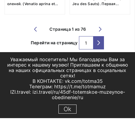
оленей. (Venatio aprina et
...
Jeu des Sauts). Первая
...
Страница 1 из 76
Перейти на страницу
Уважаемый посетитель! Мы благодарны Вам за
интерес к нашему музею! Приглашаем к общению
на наших официальных страницах в социальных
сетях!
В КОНТАКТЕ: vk.com/totma35
Телеграм: https://t.me/totmamuz
IZI.travel: izi.travel/ru/45df-totemskoe-muzeynoe-
obedinenie/ru
Ok
© 2019 МБУК "Тотемское музейное объединение"
Все права защищены.