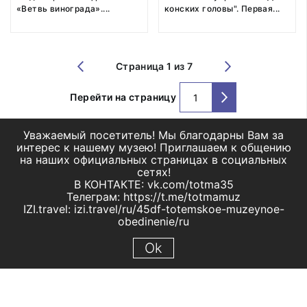
«Ветвь винограда».
...
конских головы". Первая
...
Страница 1 из 7
Перейти на страницу
Уважаемый посетитель! Мы благодарны Вам за
интерес к нашему музею! Приглашаем к общению
на наших официальных страницах в социальных
сетях!
В КОНТАКТЕ: vk.com/totma35
Телеграм: https://t.me/totmamuz
IZI.travel: izi.travel/ru/45df-totemskoe-muzeynoe-
obedinenie/ru
Ok
© 2019 МБУК "Тотемское музейное объединение"
Все права защищены.