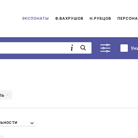
ЭКСПОНАТЫ
Ф.ВАХРУШОВ
Н.РУБЦОВ
ПЕРСОН
Ун
ль
льности