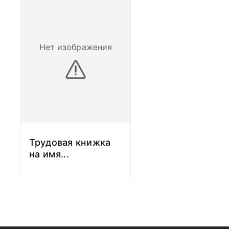
закончилась: бое
Японией и снова 
сложные операци
каждого солдата.
Нет изображения
войне капитан м
Сибирцева Антон
награждена меда
Японией».
До 25.08.1946 го
служила в 1 мото
мотострелковой 
Забайкальского в
Трудовая книжка
должности младше
на имя
...
449 армейском го
Армии. Затем до 
работала в Куль
санатории, где п
своим будущим 
Михаилом Алексе
года Антонина П