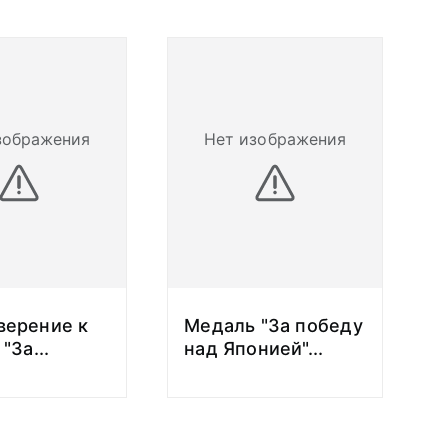
зображения
Нет изображения
верение к
Медаль "За победу
 "За
...
над Японией"
...