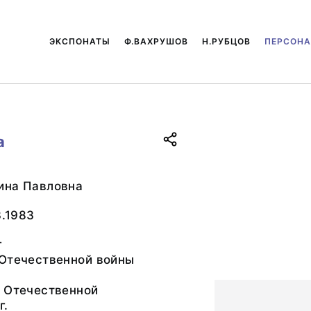
ЭКСПОНАТЫ
Ф.ВАХРУШОВ
Н.РУБЦОВ
ПЕРСОН
а
ина Павловна
3.1983
г
 Отечественной войны
й Отечественной
г.