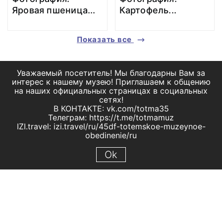
Яровая пшеница
...
Картофель
...
Показать все
Уважаемый посетитель! Мы благодарны Вам за
интерес к нашему музею! Приглашаем к общению
на наших официальных страницах в социальных
сетях!
В КОНТАКТЕ: vk.com/totma35
Телеграм: https://t.me/totmamuz
IZI.travel: izi.travel/ru/45df-totemskoe-muzeynoe-
obedinenie/ru
Ok
© 2019 МБУК "Тотемское музейное объединение"
Все права защищены.
Условия использования материалов сайта
Отправить сообщение
Сообщение об ошибке