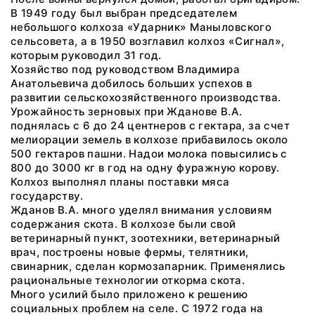
В 1949 году был выбран председателем
небольшого колхоза «Ударник» Маныловского
сельсовета, а в 1950 возглавил колхоз «Сигнал»,
которым руководил 31 год.
Хозяйство под руководством Владимира
Анатольевича добилось больших успехов в
развитии сельскохозяйственного производства.
Урожайность зерновых при Жданове В.А.
поднялась с 6 до 24 центнеров с гектара, за счет
мелиорации земель в колхозе прибавилось около
500 гектаров пашни. Надои молока повысились с
800 до 3000 кг в год на одну фуражную корову.
Колхоз выполнял планы поставки мяса
государству.
Жданов В.А. много уделял внимания условиям
содержания скота. В колхозе были свой
ветеринарный пункт, зоотехники, ветеринарный
врач, построены новые фермы, телятники,
свинарник, сделан кормозапарник. Применялись
рациональные технологии откорма скота.
Много усилий было приложено к решению
социальных проблем на селе. С 1972 года на