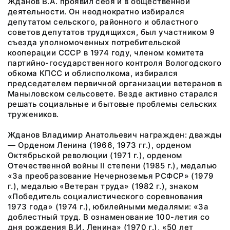
Жданов В.А. проявил себя и в общественной
деятельности. Он неоднократно избирался
депутатом сельского, районного и областного
советов депутатов трудящихся, был участником 9
съезда уполномоченных потребительской
кооперации СССР в 1974 году, членом комитета
партийно-государственного контроля Вологодского
обкома КПСС и облисполкома, избирался
председателем первичной организации ветеранов в
Маныловском сельсовете. Везде активно старался
решать социальные и бытовые проблемы сельских
тружеников.
Жданов Владимир Анатольевич награжден: дважды
— Орденом Ленина (1966, 1973 гг.), орденом
Октябрьской революции (1971 г.), орденом
Отечественной войны II степени (1985 г.), медалью
«За преобразование Нечерноземья РСФСР» (1979
г.), медалью «Ветеран труда» (1982 г.), знаком
«Победитель социалистического соревнования
1973 года» (1974 г.), юбилейными медалями: «За
доблестный труд. В ознаменование 100-летия со
дня рождения В.И. Ленина» (1970 г.), «50 лет