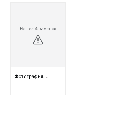
войск в Германии
Военный летчик 1-
Налетал 278 часо
прыжков с параш
Нет изображения
7 марта 1960 год
ВВС был зачисле
космонавтом в о
Центра подготов
(ЦПК; ныне - Нау
исследовательск
центр подготовки
Фотография.
...
Гагарина, НИИ ЦП
первых 20 летчик
полетов в космос
космонавтов).
В ЦПК занимал д
(с 1961 года), и
(с 1966 года), з