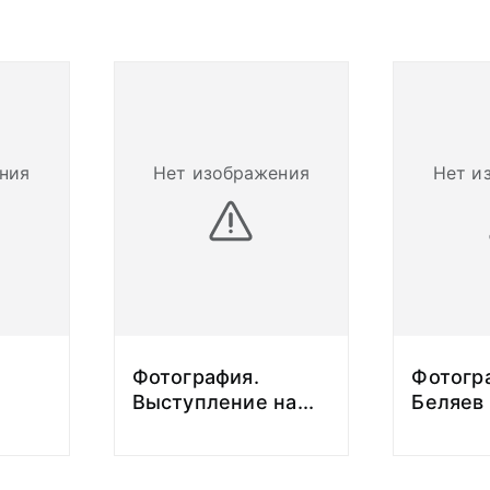
А) получил
онструкция и
здушно-космических
ателей к ним"
"летчик-инженер-
81 году окончил
ВВИА.
ния
Нет изображения
Нет и
ИА защитил
дидата технических
ил летчиком 113-го
авиационного полка
 истребительной
изии 69-й Воздушной
Фотография.
Фотогр
военного округа, с
Выступление на
...
Беляев 
шим летчиком 294-го
едывательного
лка 24-й Воздушной
Группы советских