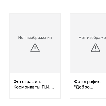
Жуковского (ВВИ
специальность "к
эксплуатация во
аппаратов и двиг
(квалификация - 
космонавт"). В 19
адъюнктуру при 
Нет изображения
Нет изображе
В 1981 году в ВВ
диссертацию кан
наук.
С 1957 года служ
истребительного 
10-й Гвардейской
авиационной див
Фотография.
Фотография.
армии Киевского 
Космонавты П.И.
...
"Добро
...
1959 года - стар
отдельного разв
авиационного по
армии в составе 